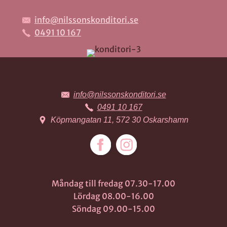
info@nilssonskonditori.se
0491 10 167
PRIMARY
SIDEBAR
FOOTER
info@nilssonskonditori.se
0491 10 167
Köpmangatan 11, 572 30 Oskarshamn
Måndag till fredag 07.30-17.00
Lördag 08.00-16.00
Söndag 09.00-15.00