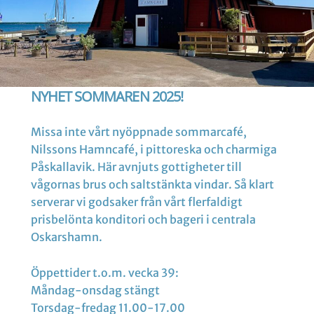
NYHET SOMMAREN 2025!
Missa inte vårt nyöppnade sommarcafé,
Nilssons Hamncafé, i pittoreska och charmiga
Påskallavik. Här avnjuts gottigheter till
vågornas brus och saltstänkta vindar. Så klart
serverar vi godsaker från vårt flerfaldigt
prisbelönta konditori och bageri i centrala
Oskarshamn.
Öppettider t.o.m. vecka 39:
Måndag-onsdag stängt
Torsdag-fredag 11.00-17.00