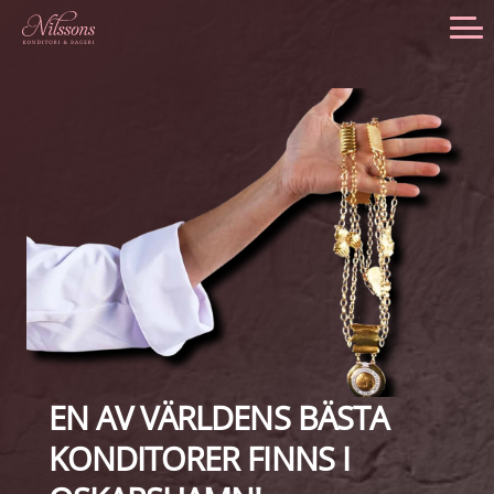
Skip
Skip
Skip
Skip
to
to
to
to
primary
main
primary
footer
navigation
content
sidebar
EN AV VÄRLDENS BÄSTA
KONDITORER FINNS I